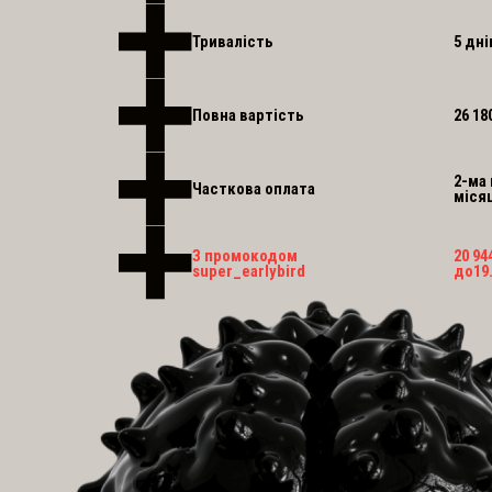
Тривалість
5 дні
Повна вартість
26 18
2-ма
Часткова оплата
міся
З промокодом
20 94
super_earlybird
до
19