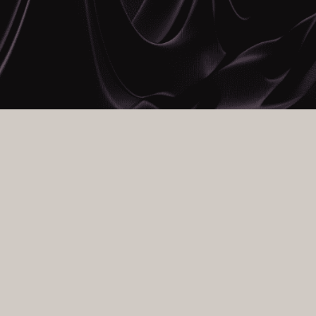
Синтез найдієвіших
світових фреймворків: в
навчитеся правильно