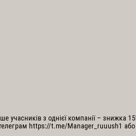
разом з викладачем,
на
учасниками та
що
запрошеними спікерами
ви
2.
3.
ше учасників з однієї компанії – знижка 15
елеграм https://t.me/Manager_ruuush1 або