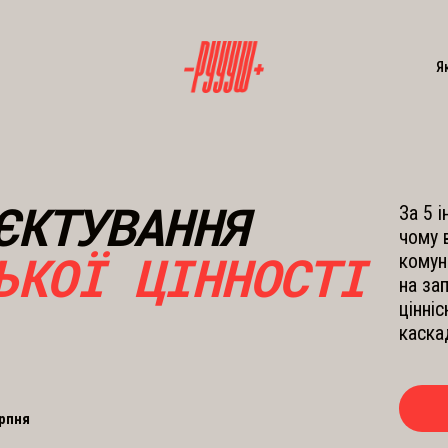
Я
ЄКТУВАННЯ
За 5 
чому 
ЬКОЇ ЦІННОСТІ
комун
на за
цінні
каска
ерпня