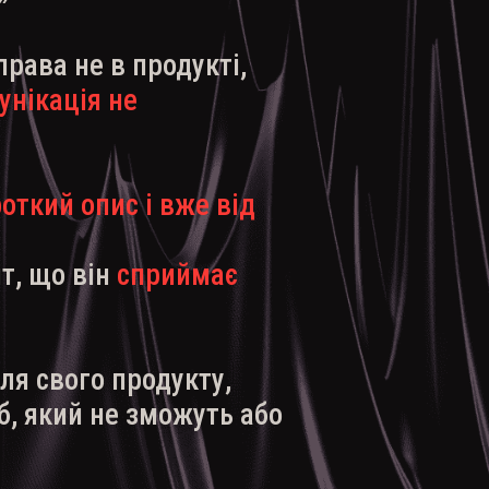
рава не в продукті,
унікація не
откий опис і вже від
т, що він
сприймає
ля свого продукту,
б, який не зможуть або