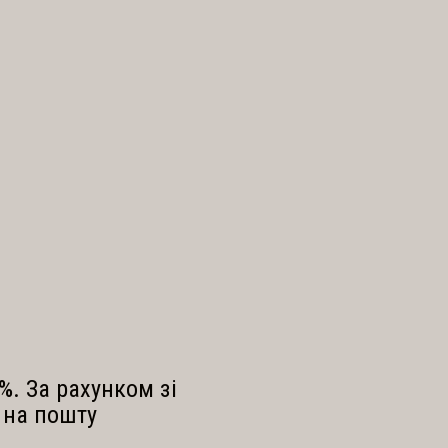
йкраща версія ціннісної,
 відповідає на ваш
клик
%. За рахунком зі
 на пошту