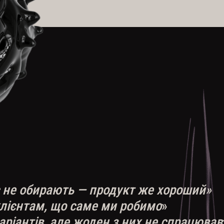
с не обирають — продукт же хороший»
лієнтам, що саме ми робимо
»
аріантів, але жоден з них не спрацював