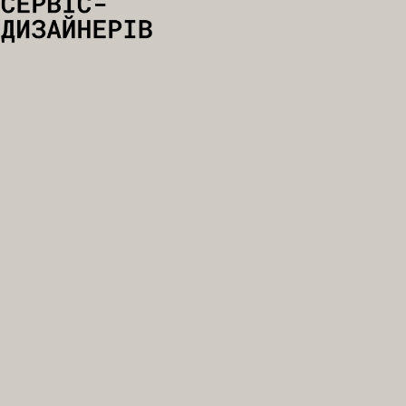
чи не
сування
на дієву
чи бренд-стратегію вона