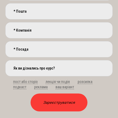
пост або сторіз
лекція чи подія
розсилка
подкаст
реклама
ваш варіант