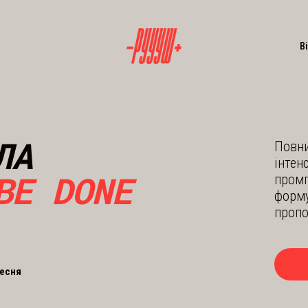
В
ЛА
Повни
інтен
BE DONE
промп
форму
пропо
ресня