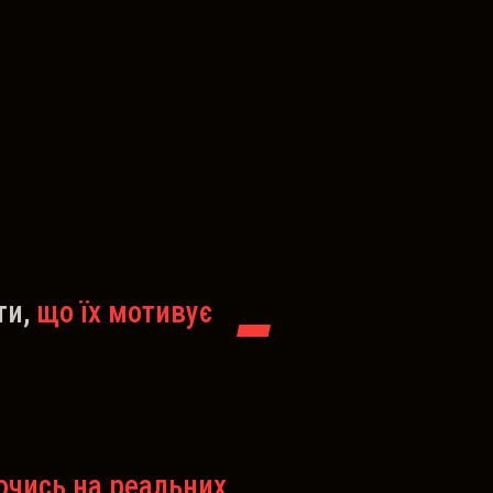
ти,
що їх мотивує
ючись на реальних