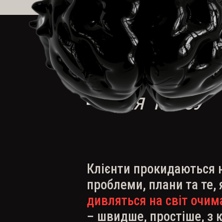
ІДЕЯ КУРСУ
Клієнти прокидаються 
проблеми, плани та те,
дивляться на світ очи
– швидше, простіше, з 