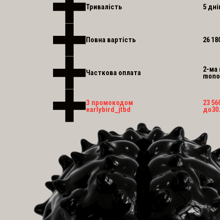
Тривалість
5 дні
Повна вартість
26 18
2-ма
Часткова оплата
mon
З промокодом
23 56
earlybird_jtbd
до
30