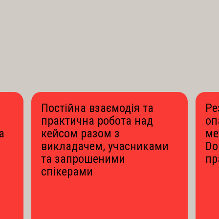
Постійна взаємодія та
Ре
практична робота над
оп
а
кейсом разом з
ме
викладачем, учасниками
Do
та запрошеними
пр
спікерами