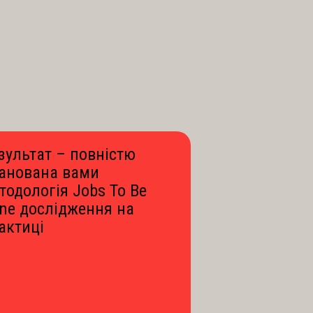
зультат – повністю
анована вами
тодологія Jobs To Be
ne дослідження на
актиці