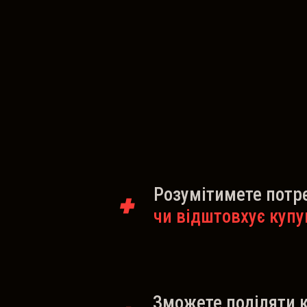
Розумітимете потре
чи відштовхує купу
Зможете поділяти к