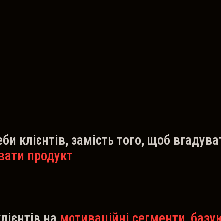
би клієнтів, замість того, щоб вгадува
вати продукт
лієнтів на
мотиваційні сегменти, базу