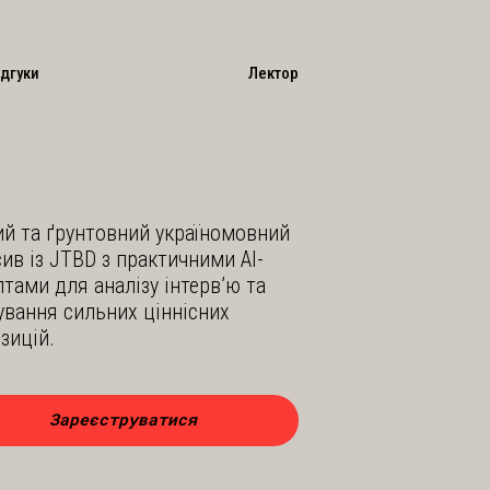
ідгуки
Лектор
й та ґрунтовний україномовний
сив із JTBD з практичними AI-
тами для аналізу інтерв’ю та
вання сильних ціннісних
зицій.
Зареєструватися