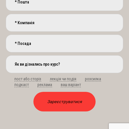
пост або сторіз
лекція чи подія
розсилка
подкаст
реклама
ваш варіант