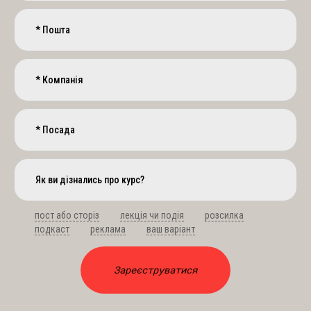
пост або сторіз
лекція чи подія
розсилка
подкаст
реклама
ваш варіант