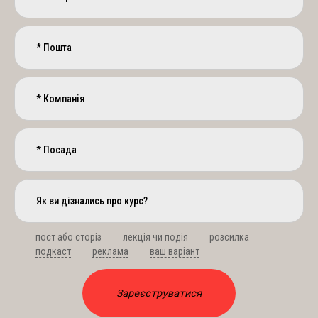
пост або сторіз
лекція чи подія
розсилка
подкаст
реклама
ваш варіант