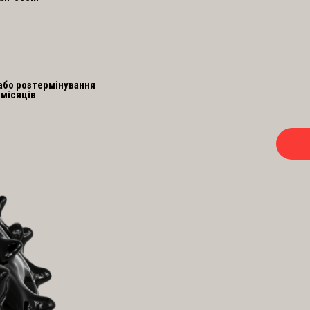
або розтермінування
 місяців