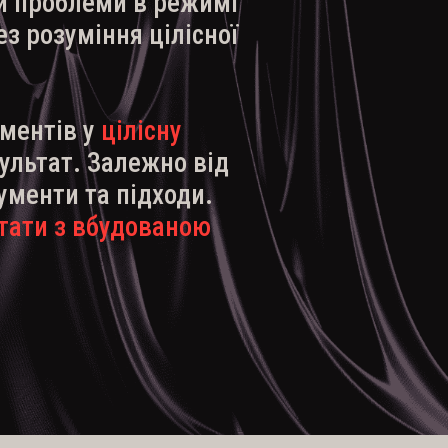
и проблеми в режимі
з розуміння цілісної
ементів у
цілісну
ультат. Залежно від
ументи та підходи.
тати з вбудованою