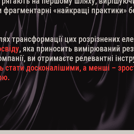
стрягають на першому шляху, вирішуюч
 фрагментарні «найкращі практики» бе
лях трансформації цих розрізнених ел
освіду
, яка приносить вимірюваний рез
омпанії, ви отримаєте релевантні інстр
ь стати
досконалішими, а менші – зрос
ою.