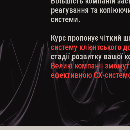
Більшість компаній за
реагування та
копіюючи
системи.
Курс пропонує чіткий ш
систему клієнтського д
стадії розвитку вашої к
Великі компанії зможут
ефективною СХ-систем