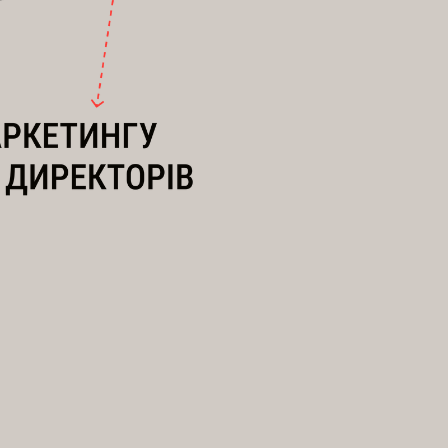
онкурентної переваги
мний підхід