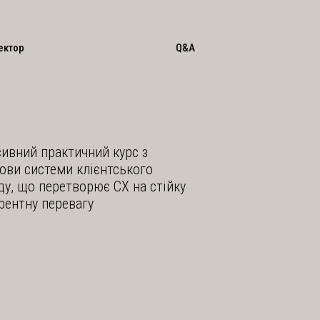
ектор
Q&A
сивний практичний курс з
ови системи клієнтського
ду, що перетворює CX на стійку
рентну перевагу