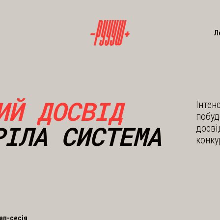
Л
ИЙ ДОСВІД
Інтен
побуд
РІЛА СИСТЕМА
досві
конку
ап-сесія