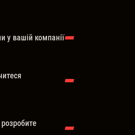
и у вашій компанії
читеся
а розробите