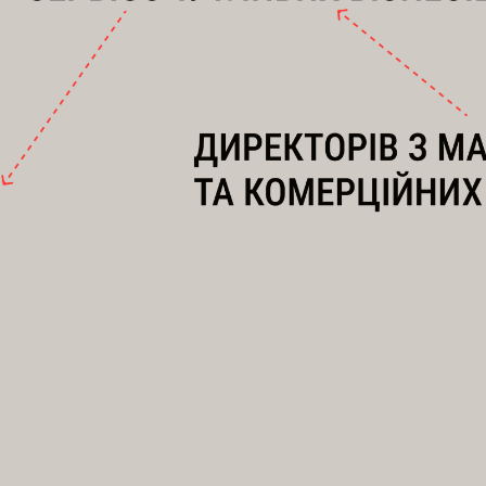
к
систе