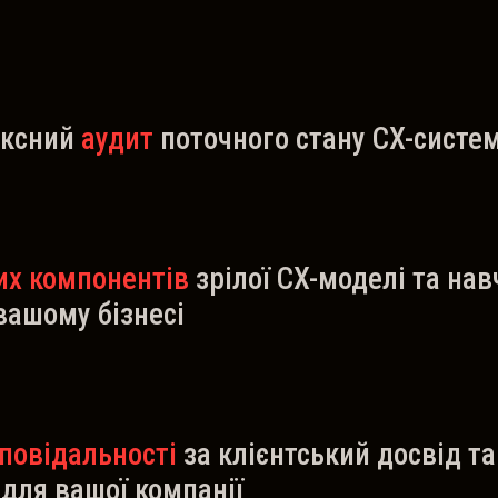
ексний
аудит
поточного стану CX-систем
их компонентів
зрілої CX-моделі та нав
 вашому бізнесі
повідальності
за клієнтський досвід т
для вашої компанії