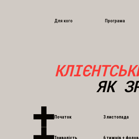
Для кого
Програма
КЛІЄНТСЬК
ЯК З
Початок
3 листопада
Тривалість
6 тижнів + фолов