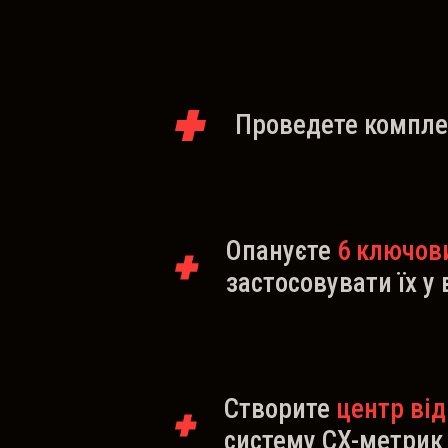
Проведете компл
Опануєте
6 ключов
застосовувати їх у
Створите
центр від
систему CX-метрик 