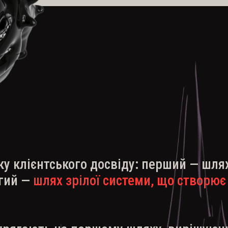
ку клієнтського досвіду: перший — шлях
угий —
шлях
зрілої системи, що створює