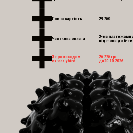
Повна вартість
29 750
2-ма платежами 
Часткова оплата
від mono до 6-ти
З промокодом
26 775 грн
cx-earlybird
до
20
.
10
.
2026